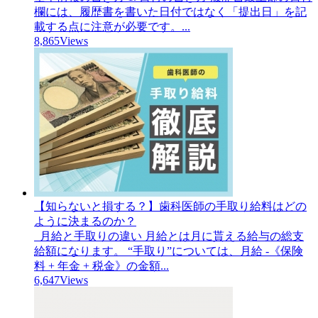
欄には、履歴書を書いた日付ではなく「提出日」を記
載する点に注意が必要です。...
8,865Views
【知らないと損する？】歯科医師の手取り給料はどの
ように決まるのか？
月給と手取りの違い 月給とは月に貰える給与の総支
給額になります。 “手取り”については、月給 -《保険
料 + 年金 + 税金》の金額...
6,647Views