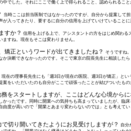
の中でした。それにここで働く上で得られること、認められること
？
当時ここは担当医制ではなかったのですが、自分から提案して担
声が入ってきたり、要するに自分の信用を上げていけていることに
ますか？
信用を上げる上で、アシスタントの方をはじめ関わる
いますね。現在もそこは変わりません。
で、矯正というワードが出てきましたね？
そうですね
なか決断できなかったのです。そこで東京の院長先生に相談したら
。現在の理事長先生にも「週3日が現在の医院、週3日が矯正」とい
提案をいただいたのも自分がここで頑張ったことが結びついたもの
勤勤務をスタートしますが、ここはどんな心境から
しかったです。同時に開業への気持ちも高まっていましたが、臨床
自由度が高いので「開業とあまり変わらないのでは」とも考えてい
力で切り開いてきたようにお見受けしますが？
自分