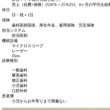
売上（自費+保険）の20％～25％の3、4ヶ月の平均を
休日
日・祝＋1日
保険
歯科医師国保、厚生年金、雇用保険、労災保険
担当システム
担当医制
機材設備
マイクロスコープ
レーザー
iTero
診療種別
一般歯科
審美歯科
矯正歯科
小児歯科
口腔外科
患者層
小児からお年寄りまで満遍ない