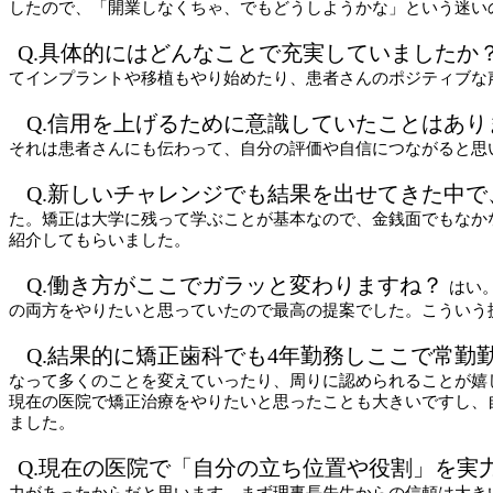
したので、「開業しなくちゃ、でもどうしようかな」という迷い
Q.具体的にはどんなことで充実していましたか
てインプラントや移植もやり始めたり、患者さんのポジティブな
Q.信用を上げるために意識していたことはあり
それは患者さんにも伝わって、自分の評価や自信につながると思
Q.新しいチャレンジでも結果を出せてきた中
た。矯正は大学に残って学ぶことが基本なので、金銭面でもなか
紹介してもらいました。
Q.働き方がここでガラッと変わりますね？
はい
の両方をやりたいと思っていたので最高の提案でした。こういう
Q.結果的に矯正歯科でも4年勤務しここで常
なって多くのことを変えていったり、周りに認められることが嬉
現在の医院で矯正治療をやりたいと思ったことも大きいですし、
ました。
Q.現在の医院で「自分の立ち位置や役割」を実