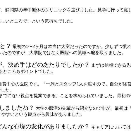
て、静岡県の年中無休のクリニックを選びました。見学に行って厳
厳しいところで」という気持ちでした。
たと？
最初の1〜2ヶ月は本当に大変だったのですが、少しずつ慣
いたのですが、大学院ではなく医院への就職へ舵を取りました。
が、決め手はどのあたりでしたか？
まずは信頼できる先
るところもポイントでした。
自費中心の医院です。「一列とスタッフ1人を渡すので、自分が経
でした。
までにない視点を提案できる」ことを求められていました。最初の
トしましたね？
大学の部活の先輩から紹介なのですが、最初は
りやすいという観点から興味がありました。
どんな心境の変化がありましたか？
キャリアについては