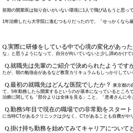
前期の開業医は知り合いがいない環境に1人で飛び込もうと思っ
1年治療したら大学院に進むつもりだったので、「せっかくなら
Q.実際に研修をしている中で心境の変化があっ
な」と思うようになって、自分が向いていないと少し諦めかけて
Q.就職先は先輩のご紹介で決められたようです
たが、朝の勉強会があるなど教育カリキュラムもしっかりしてい
Q.最初の就職先はどんな医院でしたか？
東京都の
て、5年勤務したら開業するというのが基本になっているところ
治療に関しても「部分よりは全体を見る」こと、「患者さんに今
Q.勤務5年目で現在の職場での非常勤をスター
に当時CTがあるクリニックは少なく、CTがあることも自費がや
Q.掛け持ち勤務を始めてみてキャリアについて