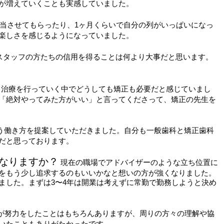
が増えていくことも実感していました。
当させてもらったり、1ヶ月くらいで自分の列がいっぱいになっ
楽しさを感じるようになっていました。
スタッフの方たちの信用を得ることは何より大事だと思います。
。治療を行っていく中でどうしても矯正も必要だと感じていまし
「絶対やってみた方がいい」と言ってくださって、矯正の先生を
う働き方を提案していただきました。自分も一般歯科と矯正歯科
だと思っております。
になりますか？
現在の職場でアドバイザーのような立ち位置に
をもう少し追求するのもいいかなと想いの方が強くなりました。
ました。まずは3〜4年は開業は考えずに常勤で勤務しようと決め
が努力をしたことはもちろんありますが、周りの方々の理解や協